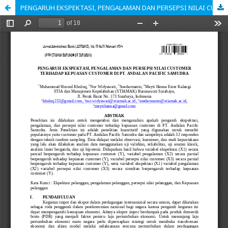
PENGARUH EKSPEKTASI, PENGALAMAN DAN PERSEPSI NILAI CUSTOMER TERHADAP KEPUASAN CUSTOMER DI PT. ANDALAN PACIFIC SAMUDRA