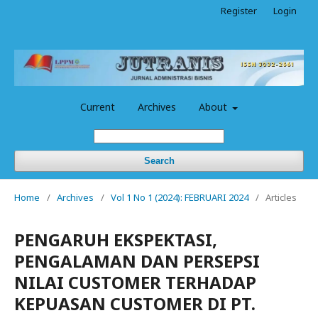
Register
Login
Current
Archives
About
Search
Home
/
Archives
/
Vol 1 No 1 (2024): FEBRUARI 2024
/
Articles
PENGARUH EKSPEKTASI,
PENGALAMAN DAN PERSEPSI
NILAI CUSTOMER TERHADAP
KEPUASAN CUSTOMER DI PT.