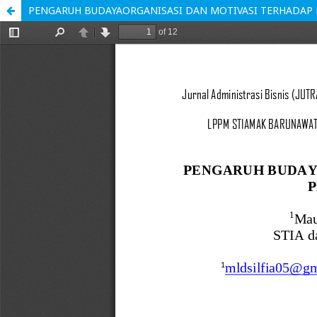
PENGARUH BUDAYAORGANISASI DAN MOTIVASI TERHADAP K