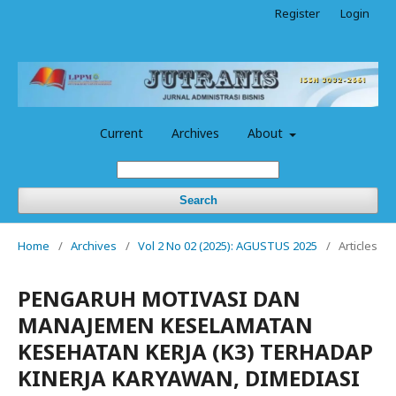
Register
Login
Current
Archives
About
Search
Home
/
Archives
/
Vol 2 No 02 (2025): AGUSTUS 2025
/
Articles
PENGARUH MOTIVASI DAN
MANAJEMEN KESELAMATAN
KESEHATAN KERJA (K3) TERHADAP
KINERJA KARYAWAN, DIMEDIASI