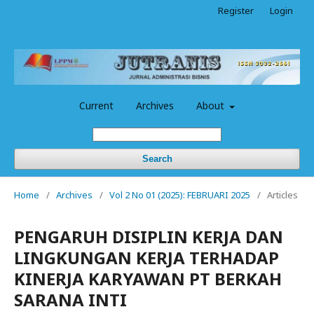
Register
Login
Current
Archives
About
Search
Home
/
Archives
/
Vol 2 No 01 (2025): FEBRUARI 2025
/
Articles
PENGARUH DISIPLIN KERJA DAN
LINGKUNGAN KERJA TERHADAP
KINERJA KARYAWAN PT BERKAH
SARANA INTI