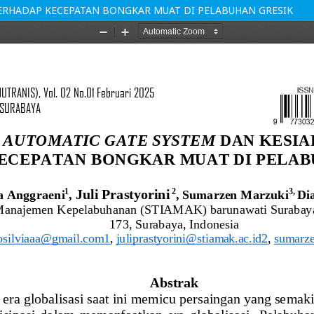
TERHADAP KECEPATAN BONGKAR MUAT DI PELABUHAN GRESIK