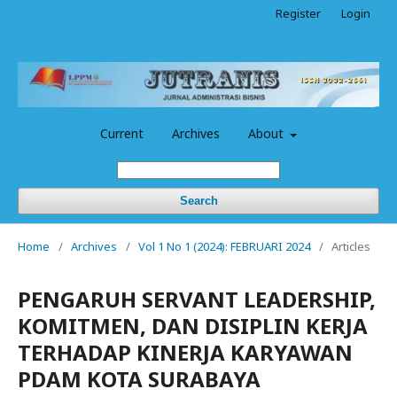
Register
Login
Current
Archives
About
Search
Home
/
Archives
/
Vol 1 No 1 (2024): FEBRUARI 2024
/
Articles
PENGARUH SERVANT LEADERSHIP,
KOMITMEN, DAN DISIPLIN KERJA
TERHADAP KINERJA KARYAWAN
PDAM KOTA SURABAYA