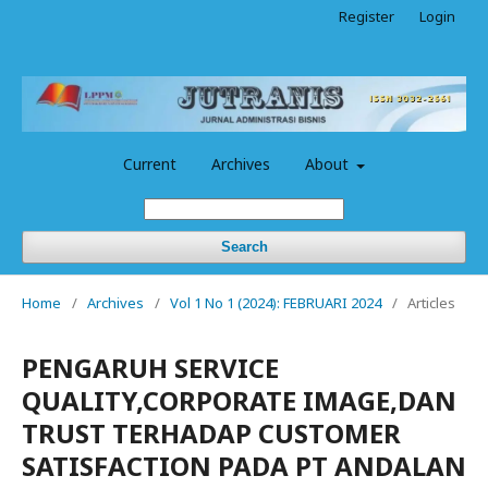
Register
Login
Current
Archives
About
Search
Home
/
Archives
/
Vol 1 No 1 (2024): FEBRUARI 2024
/
Articles
PENGARUH SERVICE
QUALITY,CORPORATE IMAGE,DAN
TRUST TERHADAP CUSTOMER
SATISFACTION PADA PT ANDALAN